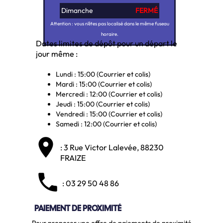
Dimanche
FERMÉ
Attention : vous n'êtes pas localisé dans le même fuseau
horaire.
Dates limites de dépôt pour un départ le
jour même :
Lundi : 15:00 (Courrier et colis)
Mardi : 15:00 (Courrier et colis)
Mercredi : 12:00 (Courrier et colis)
Jeudi : 15:00 (Courrier et colis)
Vendredi : 15:00 (Courrier et colis)
Samedi : 12:00 (Courrier et colis)
place
: 3 Rue Victor Lalevée,
88230
FRAIZE
local_phone
: 03 29 50 48 86
PAIEMENT DE PROXIMITÉ