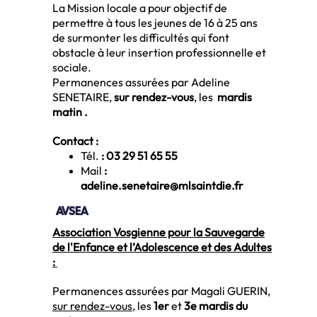
La Mission locale a pour objectif de
permettre à tous les jeunes de 16 à 25 ans
de surmonter les difficultés qui font
obstacle à leur insertion professionnelle et
sociale.
Permanences assurées par Adeline
SENETAIRE,
sur rendez-vous
, les
mardis
matin .
Contact :
Tél.
: 03 29 51 65 55
Mail
:
adeline.senetaire@mlsaintdie.fr
AVSEA
Association Vosgienne pour la Sauvegarde
de l'Enfance et l’Adolescence et des Adultes
:
Permanences assurées par Magali GUERIN,
sur rendez-vous
, les
1er
et
3e mardis du