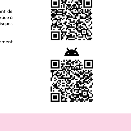
ent de
grâce à
isques
mement