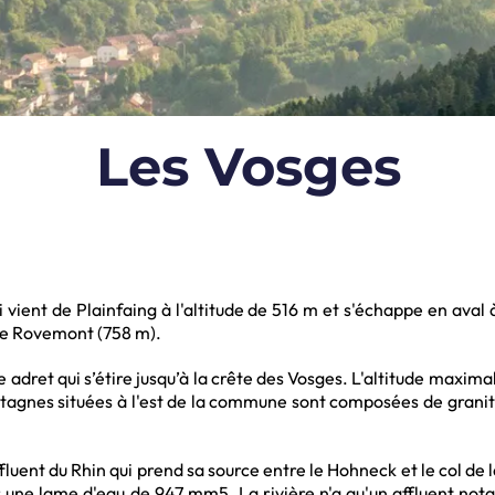
Les Vosges
i vient de Plainfaing à l'altitude de 516 m et s'échappe en aval
 de Rovemont (758 m).
 adret qui s’étire jusqu’à la crête des Vosges. L'altitude maxim
ntagnes situées à l'est de la commune sont composées de granite
ffluent du Rhin qui prend sa source entre le Hohneck et le col d
ne lame d'eau de 947 mm5. La rivière n'a qu'un affluent notable