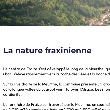
La nature fraxinienne
Le centre de Fraize s'est développé le long de la Meurthe, qu
ubac, s'élève rapidement vers la Roche des Fées et la Roche
Sur la rive droite de la Meurthe, la commune présente un large
où la longue vallée du Scarupt vient tutoyer l'Alsace. Les mo
cordiérite.
Le territoire de Fraize est traversé par la Meurthe, un sous-a
de 2 010 m3/s (médiane située en 1 700 et 2 300 m3/s) pour u