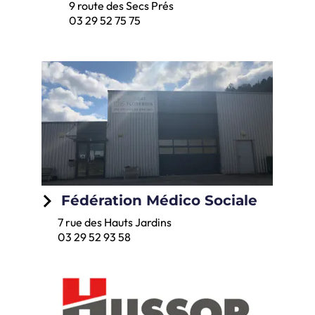
9 route des Secs Prés
03 29 52 75 75
keyboard_arrow_right
Fédération Médico Sociale
7 rue des Hauts Jardins
03 29 52 93 58