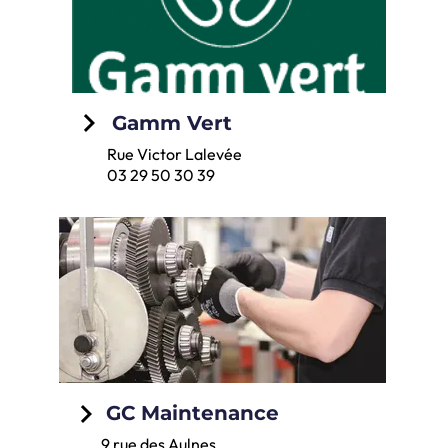
keyboard_arrow_right
Gamm Vert
Rue Victor Lalevée
03 29 50 30 39
keyboard_arrow_right
GC Maintenance
9 rue des Aulnes