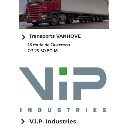
keyboard_arrow_right
Transports VANHOVE
18 route de Guerreau
03 29 50 80 16
keyboard_arrow_right
V.I.P. Industries