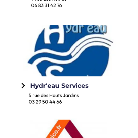
06 83 31 42 76
keyboard_arrow_right
Hydr'eau Services
5 rue des Hauts Jardins
03 29 50 44 66