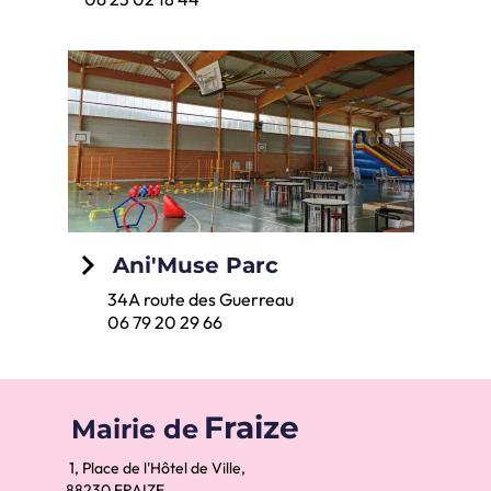
keyboard_arrow_right
Ani'Muse Parc
34A route des Guerreau
06 79 20 29 66
Fraize
Mairie de
1, Place de l'Hôtel de Ville,
88230 FRAIZE