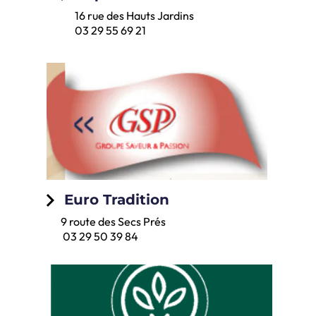
16 rue des Hauts Jardins
03 29 55 69 21
keyboard_arrow_right
Euro Tradition
9 route des Secs Prés
03 29 50 39 84