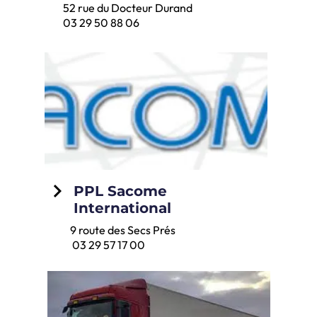
52 rue du Docteur Durand
03 29 50 88 06
keyboard_arrow_right
PPL Sacome
International
9 route des Secs Prés
03 29 57 17 00