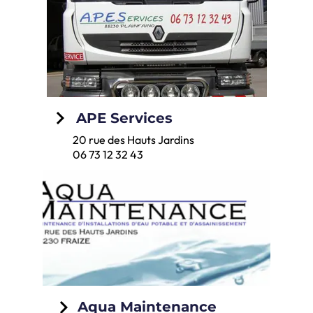
keyboard_arrow_right
APE Services
20 rue des Hauts Jardins
06 73 12 32 43
keyboard_arrow_right
Aqua Maintenance