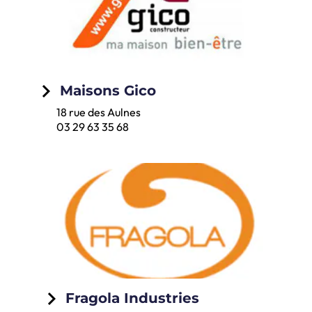
keyboard_arrow_right
Maisons Gico
18 rue des Aulnes
03 29 63 35 68
keyboard_arrow_right
Fragola Industries