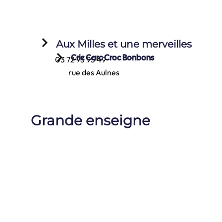
keyboard_arrow_right
Aux Milles et une merveilles
keyboard_arrow_right
Cric Carc Croc Bonbons
03 72 73 95 49
rue des Aulnes
Grande enseigne