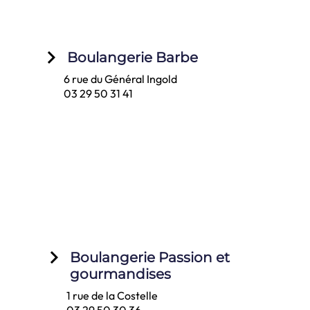
keyboard_arrow_right
Boulangerie Barbe
6 rue du Général Ingold
03 29 50 31 41
keyboard_arrow_right
Boulangerie Passion et
gourmandises
1 rue de la Costelle