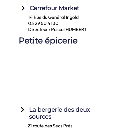
keyboard_arrow_right
Carrefour Market
14 Rue du Général Ingold
03 29 50 41 30
Directeur : Pascal HUMBERT
Petite épicerie
keyboard_arrow_right
La bergerie des deux
sources
21 route des Secs Prés