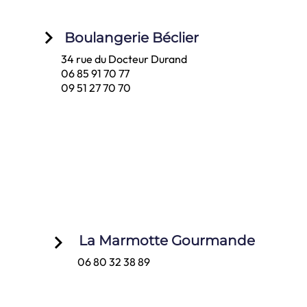
keyboard_arrow_right
Boulangerie Béclier
34 rue du Docteur Durand
06 85 91 70 77
09 51 27 70 70
keyboard_arrow_right
La Marmotte Gourmande
06 80 32 38 89