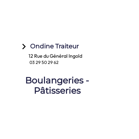
keyboard_arrow_right
Ondine Traiteur
12 Rue du Général Ingold
03 29 50 29 62
Boulangeries -
Pâtisseries