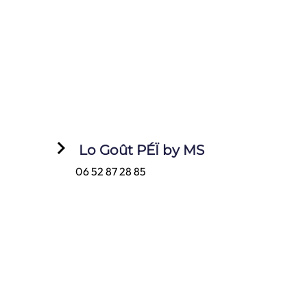
keyboard_arrow_right
Lo Goût PÉÏ by MS
06 52 87 28 85