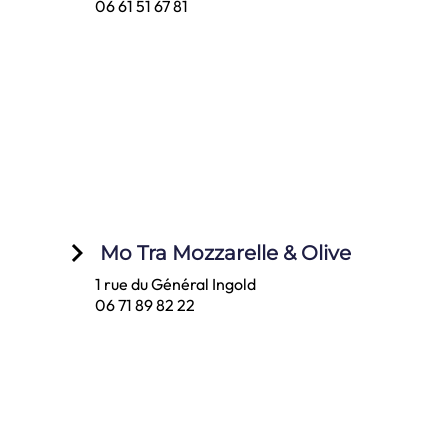
06 61 51 67 81
keyboard_arrow_right
Mo Tra Mozzarelle & Olive
1 rue du Général Ingold
06 71 89 82 22