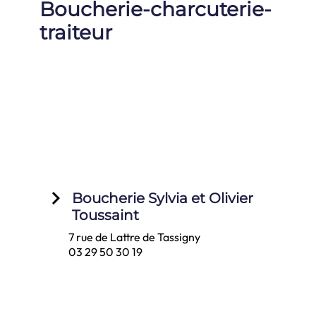
Boucherie-charcuterie-
traiteur
keyboard_arrow_right
Boucherie Sylvia et Olivier
Toussaint
7 rue de Lattre de Tassigny
03 29 50 30 19