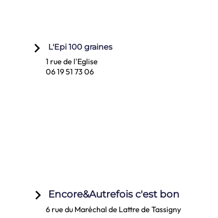
keyboard_arrow_right
L'Epi 100 graines
1 rue de l'Eglise
06 19 51 73 06
keyboard_arrow_right
Encore&Autrefois c'est bon
6 rue du Maréchal de Lattre de Tassigny